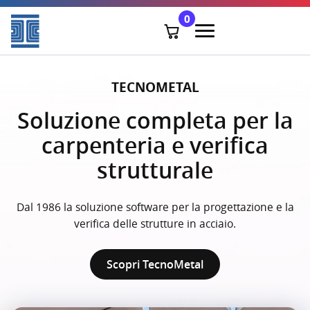
0
TECNOMETAL
TECNOCAM
ARTEN A4D
Soluzione completa per la
Ottimizzazione della
Il futuro della
progettazione edilizia
carpenteria e verifica
produzione
strutturale
Software per la gestione della produzione dalla piccola
Dal 1990 software italiano per la progettazione
alla grande carpenteria.
architettonica.
Dal 1986 la soluzione software per la progettazione e la
verifica delle strutture in acciaio.
Scopri Arten A4D
Scopri TecnoCam
Scopri TecnoMetal