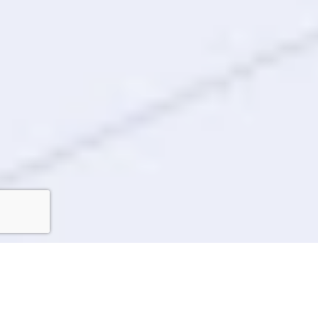
ArtenA4D: innovazione e semplicità nei progetti
architettonici 2D e 3D per AutoCAD e BricsCAD
Un'applicazione all'avanguardia per AutoCAD e BricsCAD,