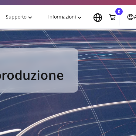
0
Supporto
Informazioni
English
Assistenza tecnica
Download
Italiano
Formazione
Azienda
Español
Knowledge base
Contatti
 produzione
Portuguese