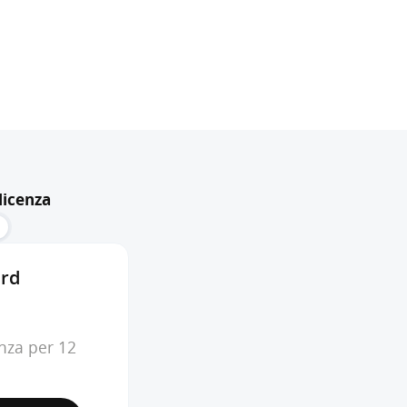
licenza
i
rd
enza per 12