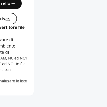
rrello
tis
ertitore file
are di
ambiente
te di
e CAM, NC ed NC1
C ed NC1 in file
ne con
lizzare le liste