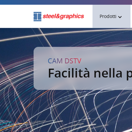
Prodotti
TecnoMetal
TecnoCAM
CAM DSTV
Arten A4D
Facilità nella
CAM-DSTV