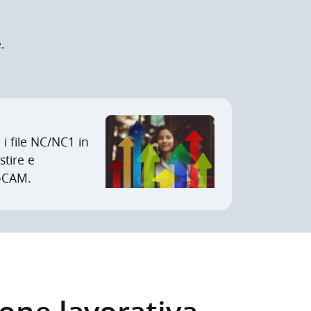
.
 i file NC/NC1 in
stire e
noCAM.