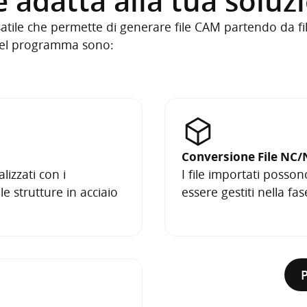
e adatta alla tua solu
tile che permette di generare file CAM partendo da f
 del programma sono:
Conversione File NC
lizzati con i
I file importati posson
 strutture in acciaio
essere gestiti nella f
P