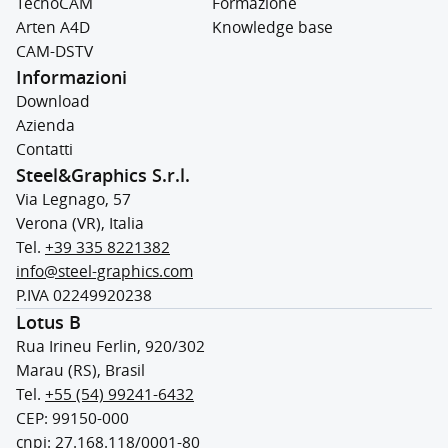
TecnoCAM
Formazione
Arten A4D
Knowledge base
CAM-DSTV
Informazioni
Download
Azienda
Contatti
Steel&Graphics S.r.l.
Via Legnago, 57
Verona (VR), Italia
Tel.
+39 335 8221382
info@steel-graphics.com
P.IVA 02249920238
Lotus B
Rua Irineu Ferlin, 920/302
Marau (RS), Brasil
Tel.
+55 (54) 99241-6432
CEP: 99150-000
cnpj: 27.168.118/0001-80