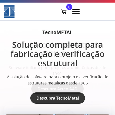
0
TecnoMETAL
TECNOCAM
ARTEN A4D
Solução completa para
O futuro do projeto de
Optimización de la
fabricação e verificação
producción
edifícios
estrutural
Software italiano para projetos arquitetônicos desde
Software para la gestión de la producción, desde
pequeñas hasta grandes carpinterías.
1990.
A solução de software para o projeto e a verificação de
estruturas metálicas desde 1986
Descubra Arten A4D
Descubra TecnoCam
Descubra TecnoMetal