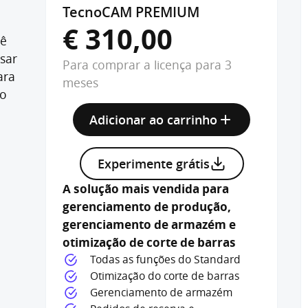
TecnoCAM PREMIUM
€ 310,00
cê
sar
Para comprar a licença para 3
ara
meses
do
Adicionar ao carrinho
Experimente grátis
A solução mais vendida para
r
gerenciamento de produção,
gerenciamento de armazém e
otimização de corte de barras
Todas as funções do Standard
Otimização do corte de barras
Gerenciamento de armazém