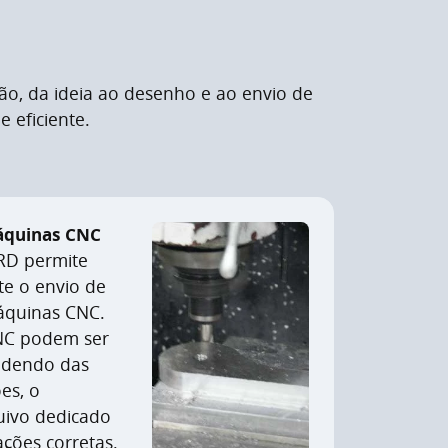
ão, da ideia ao desenho e ao envio de
 eficiente.
áquinas CNC
D permite
e o envio de
áquinas CNC.
NC podem ser
ndendo das
es, o
uivo dedicado
ações corretas.