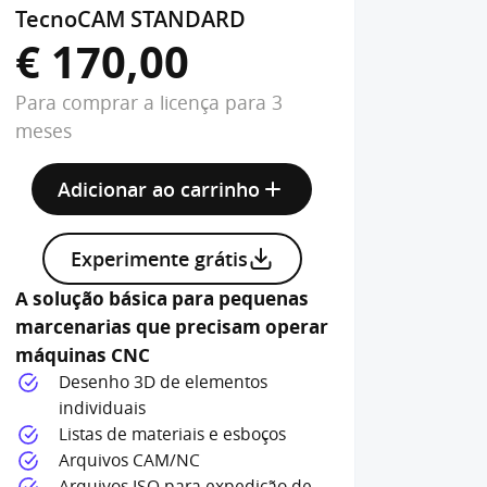
TecnoCAM STANDARD
Tecno
€ 170,00
€ 3
Para comprar a licença para 3
Para co
meses
meses
Adicionar ao carrinho
Ad
Experimente grátis
E
A solução básica para pequenas
A soluç
marcenarias que precisam operar
gerenc
máquinas CNC
gerenc
otimiza
Desenho 3D de elementos
individuais
To
Listas de materiais e esboços
Oti
Arquivos CAM/NC
Ge
Arquivos ISO para expedição de