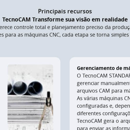
Principais recursos
TecnoCAM Transforme sua visão em realidade
ece controle total e planejamento preciso da produç
s para as máquinas CNC, cada etapa se torna simples e
Gerenciamento de m
O TecnoCAM STANDAR
gerenciar manualment
arquivos CAM para m
As várias máquinas C
configuradas e, depe
diferentes configuraçõ
TecnoCAM gera o arq
para enviar as inform