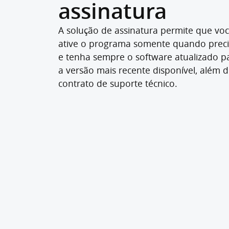
assinatura
TecnoCAM STANDARD
€ 170,00
A solução de assinatura permite que vo
ative o programa somente quando preci
para 3
Para comprar a licença para 3
e tenha sempre o software atualizado p
meses
a versão mais recente disponível, além 
contrato de suporte técnico.
nho
Adicionar ao carrinho
is
Experimente grátis
 para
A solução básica para pequenas
ução,
marcenarias que precisam opera
azém e
máquinas CNC
barras
Desenho 3D de elementos
individuais
Standard
Listas de materiais e esboços
e barras
Arquivos CAM/NC
rmazém
Arquivos ISO para expedição de