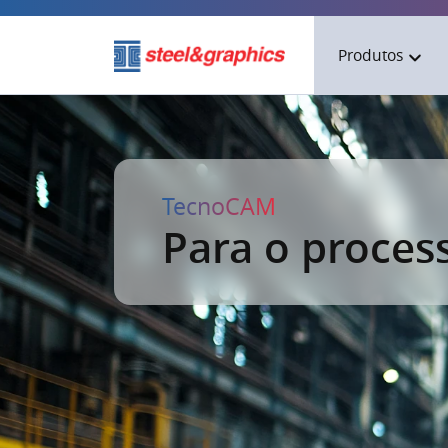
Produtos
TecnoMETAL
TecnoCAM
TecnoCAM
Arten A4D
Para o proces
CAM-DSTV