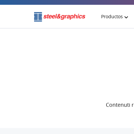
Productos
TecnoMETAL
TecnoCAM
Arten A4D
CAM-DSTV
Contenuti r