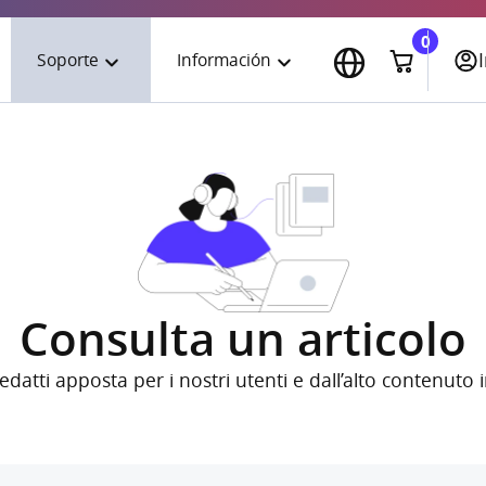
0
Soporte
Información
English
Asistencia Técnica
Download
Italiano
Tips & Tricks
Contactos
Español
Formación
Empresa
Portuguese
Consulta un articolo
edatti apposta per i nostri utenti e dall’alto contenuto 