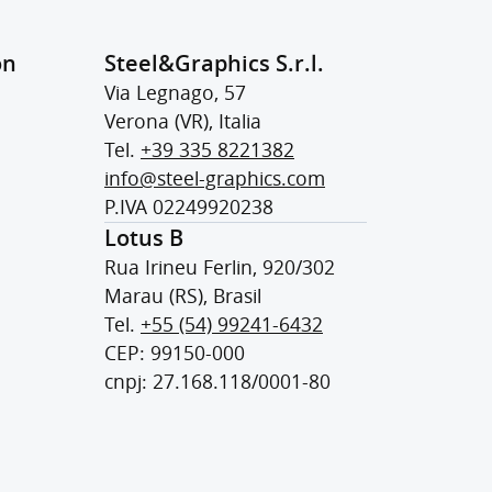
ón
Steel&Graphics S.r.l.
Via Legnago, 57
Verona (VR), Italia
Tel.
+39 335 8221382
info@steel-graphics.com
P.IVA 02249920238
Lotus B
Rua Irineu Ferlin, 920/302
Marau (RS), Brasil
Tel.
+55 (54) 99241-6432
CEP: 99150-000
cnpj: 27.168.118/0001-80