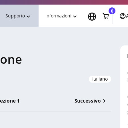
0
Supporto
Informazioni
English
Assistenza tecnica
Download
Italiano
Formazione
Azienda
ione
Español
Knowledge base
Contatti
Portuguese
Italiano
ezione 1
Successivo