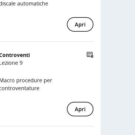
discale automatiche
Apri
Controventi
Lezione 9
Macro procedure per
controventature
Apri